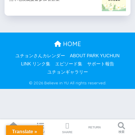
HOME
ユチョンさんカレンダー
ABOUT PARK YUCHUN
LINK リンク集
エピソード集
サポート報告
ユチョンギャラリー
© 2026 Believe in YU All rights reserved.
RETURN
Translate »
HOME
MENU
検索
SHARE