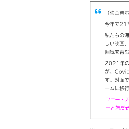
（映画祭
今年で21
私たちの
しい映画
囲気を育
2021年
が、Cov
す。対面
ームに移
コニー・
ート地だ