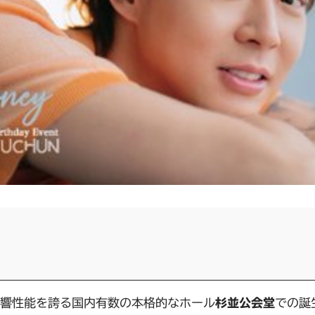
日
響性能を誇る国内有数の本格的なホール
杉並公会堂
での誕