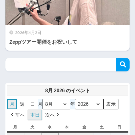
2026年4月2日
Zeppツアー開催をお祝いして
8月 2026 のイベント
月
週
日
月
年
前へ
本日
次へ
月
火
水
木
金
土
日