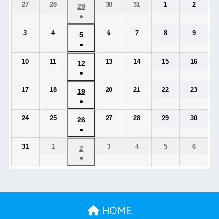
27
28
30
31
1
2
29
●
3
4
6
7
8
9
5
●
10
11
13
14
15
16
12
●
17
18
20
21
22
23
19
●
24
25
27
28
29
30
26
●
31
1
3
4
5
6
2
●
HOME