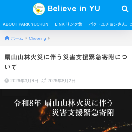
Believe in YU
ABOUT PARK YUCHUN
LINK リンク集
パク・ユチョンさん、
ホーム
Cheering
扇山山林火災に伴う災害支援緊急寄附につ
いて
2026年3月9日
2026年8月2日